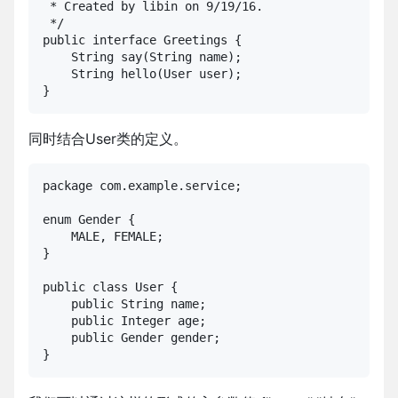
 * Created by libin on 9/19/16.

 */

public interface Greetings {

    String say(String name);

    String hello(User user);

}
同时结合User类的定义。
package com.example.service;

enum Gender {

    MALE, FEMALE;

}

public class User {

    public String name;

    public Integer age;

    public Gender gender;

}