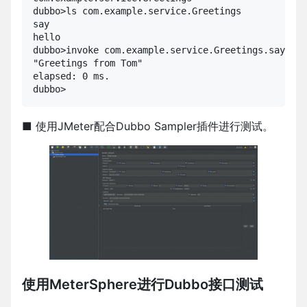
dubbo>ls com.example.service.Greetings

say

hello

dubbo>invoke com.example.service.Greetings.say("To
"Greetings from Tom"

elapsed: 0 ms.

dubbo>
■ 使用JMeter配合Dubbo Sampler插件进行测试。
使用MeterSphere进行Dubbo接口测试