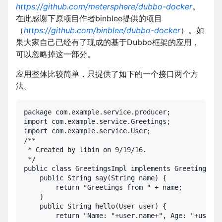
https://github.com/metersphere/dubbo-docker
。
在此感谢下原项目作者binblee提供的项目
（
https://github.com/binblee/dubbo-docker
）。如
果大家自己已经有了现成的基于Dubbo框架的应用，
可以忽略掉这一部分。
应用整体比较简单，只提供了如下的一个接口两个方
法。
package com.example.service.producer;

import com.example.service.Greetings;

import com.example.service.User;

/**

 * Created by libin on 9/19/16.

 */

public class GreetingsImpl implements Greetings {

    public String say(String name) {

        return "Greetings from " + name;

    }

    public String hello(User user) {

        return "Name: "+user.name+", Age: "+user.a