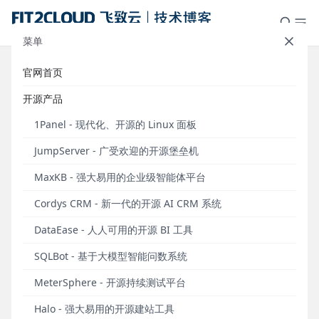
菜单
官网首页
教程丨使用MeterSphere做Dubbo
开源产品
接口测试
1Panel - 现代化、开源的 Linux 面板
发布于 2020年08月12日
JumpServer - 广受欢迎的开源堡垒机
Dubbo是阿里巴巴公司开源的一个高性能、轻量级
MaxKB - 强大易用的企业级智能体平台
Java RPC服务框架。它可以让应用通过高性能的RPC
实现服务的输出和输入功能，可与Spring框架无缝集
Cordys CRM - 新一代的开源 AI CRM 系统
成。随着近几年微服务架构的兴起，因为其理念非常
DataEase - 人人可用的开源 BI 工具
契合微服务，在国内有着比较广泛的用户群体。
SQLBot - 基于大模型智能问数系统
针对HTTP接口的接口测试大家都比较熟悉，那么针对
Dubbo框架的接口该如何进行测试呢？本文将介绍常
MeterSphere - 开源持续测试平台
见的Dubbo接口测试方式，并使用MeterSphere开源
Halo - 强大易用的开源建站工具
持续测试平台手把手地教您如何进行Dubbo接口测