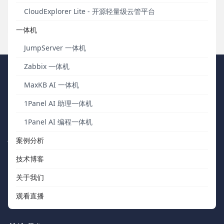
“循环变量与流程控制”让执行过程变得更加便捷和高效。
CloudExplorer Lite - 开源轻量级云管平台
发布于 2023年05月24日
一体机
JumpServer 一体机
Zabbix 一体机
FIT2CLOUD 飞致云
MaxKB AI 一体机
1Panel AI 助理一体机
我们秉持“软件用起来才有价值，才有改进的机会”的核心价值观，向
中国数字化团队交付被广泛验证、可信赖的通用工具软件。
1Panel AI 编程一体机
快速浏览
联系我们
案例分析
技术博客
关于我们
support@fit2cloud.com
关于我们
开源社区
400-052-0755
观看直播
如何购买