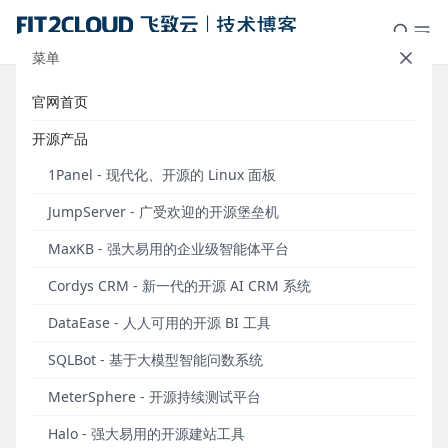
菜单
官网首页
标签：wenda
开源产品
1Panel - 现代化、开源的 Linux 面板
此标签下没有文章
JumpServer - 广受欢迎的开源堡垒机
MaxKB - 强大易用的企业级智能体平台
Cordys CRM - 新一代的开源 AI CRM 系统
DataEase - 人人可用的开源 BI 工具
SQLBot - 基于大模型智能问数系统
MeterSphere - 开源持续测试平台
Halo - 强大易用的开源建站工具