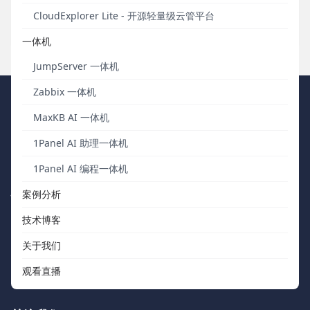
解决PDF扫描文件识别难题。
CloudExplorer Lite - 开源轻量级云管平台
发布于 2025年08月13日
一体机
JumpServer 一体机
Zabbix 一体机
FIT2CLOUD 飞致云
MaxKB AI 一体机
1Panel AI 助理一体机
我们秉持“软件用起来才有价值，才有改进的机会”的核心价值观，向
中国数字化团队交付被广泛验证、可信赖的通用工具软件。
1Panel AI 编程一体机
快速浏览
联系我们
案例分析
技术博客
关于我们
support@fit2cloud.com
关于我们
开源社区
400-052-0755
观看直播
如何购买