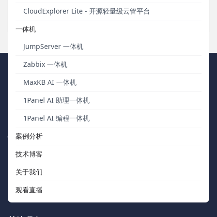
使用Java连接Redis集群，并实现MeterSphere平台调用。
CloudExplorer Lite - 开源轻量级云管平台
发布于 2022年06月07日
一体机
JumpServer 一体机
Zabbix 一体机
FIT2CLOUD 飞致云
MaxKB AI 一体机
1Panel AI 助理一体机
我们秉持“软件用起来才有价值，才有改进的机会”的核心价值观，向
中国数字化团队交付被广泛验证、可信赖的通用工具软件。
1Panel AI 编程一体机
快速浏览
联系我们
案例分析
技术博客
关于我们
support@fit2cloud.com
关于我们
开源社区
400-052-0755
观看直播
如何购买