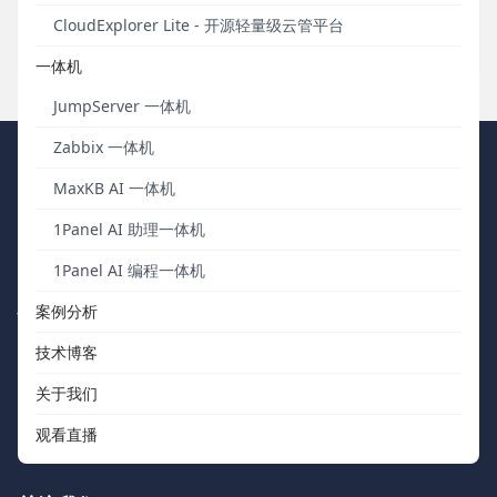
RiskScanner和RackShift发布MVP版本。
CloudExplorer Lite - 开源轻量级云管平台
发布于 2021年03月24日
一体机
JumpServer 一体机
Zabbix 一体机
FIT2CLOUD 飞致云
MaxKB AI 一体机
1Panel AI 助理一体机
我们秉持“软件用起来才有价值，才有改进的机会”的核心价值观，向
中国数字化团队交付被广泛验证、可信赖的通用工具软件。
1Panel AI 编程一体机
快速浏览
联系我们
案例分析
技术博客
关于我们
support@fit2cloud.com
关于我们
开源社区
400-052-0755
观看直播
如何购买