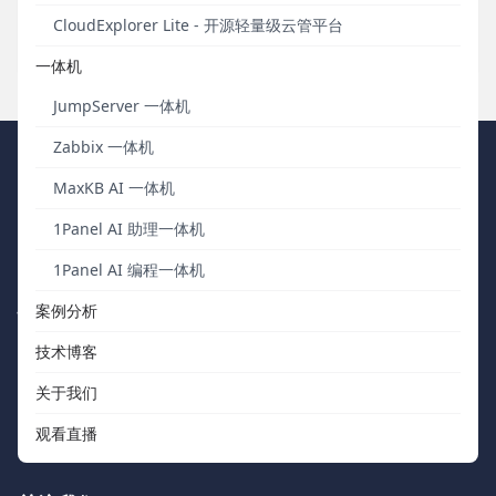
通过1Panel简单快速地安装Zabbix Server和Zabbix Agent。
CloudExplorer Lite - 开源轻量级云管平台
发布于 2025年12月18日
一体机
JumpServer 一体机
Zabbix 一体机
FIT2CLOUD 飞致云
MaxKB AI 一体机
1Panel AI 助理一体机
我们秉持“软件用起来才有价值，才有改进的机会”的核心价值观，向
中国数字化团队交付被广泛验证、可信赖的通用工具软件。
1Panel AI 编程一体机
快速浏览
联系我们
案例分析
技术博客
关于我们
support@fit2cloud.com
关于我们
开源社区
400-052-0755
观看直播
如何购买