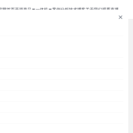
官网首页
开源产品
一体机
案例分析
技术博客
关于我们
观看直播
1Panel - 现代化、开源的 Linux 面板
JumpServer 一体机
JumpServer - 广受欢迎的开源堡垒机
Zabbix 一体机
MaxKB - 强大易用的企业级智能体平台
MaxKB AI 一体机
Cordys CRM - 新一代的开源 AI CRM 系统
1Panel AI 助理一体机
文章速查
人
DataEase - 人人可用的开源 BI 工具
1Panel AI 编程一体机
起
SQLBot - 基于大模型智能问数系统
Cordys
1Panel
JumpServer
MaxKB
DataEase
SQLBot
MeterSphere
CloudExplorer
安全通知
MeterSphere - 开源持续测试平台
Halo - 强大易用的开源建站工具
分类目录
CloudExplorer Lite - 开源轻量级云管平台
Cordys
Zabbix