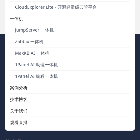
通过DataEase数据大屏分析2024年高考数据。
CloudExplorer Lite - 开源轻量级云管平台
发布于 2024年06月07日
一体机
JumpServer 一体机
Zabbix 一体机
FIT2CLOUD 飞致云
MaxKB AI 一体机
1Panel AI 助理一体机
我们秉持“软件用起来才有价值，才有改进的机会”的核心价值观，向
中国数字化团队交付被广泛验证、可信赖的通用工具软件。
1Panel AI 编程一体机
快速浏览
联系我们
案例分析
技术博客
关于我们
support@fit2cloud.com
关于我们
开源社区
400-052-0755
观看直播
如何购买