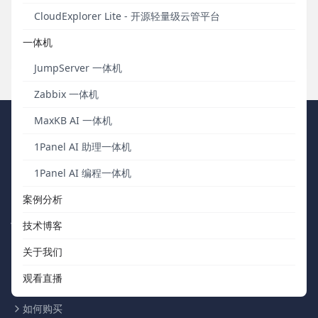
实例并不是一台服务器，它其实是一个构建模块”。这听起来非常
让人生疑，就如同一家知名的汽车制造商想说服你他们的车不仅
CloudExplorer Lite - 开源轻量级云管平台
仅是一台车。
一体机
发布于 2016年03月31日
JumpServer 一体机
Zabbix 一体机
MaxKB AI 一体机
FIT2CLOUD 飞致云
1Panel AI 助理一体机
我们秉持“软件用起来才有价值，才有改进的机会”的核心价值观，向
1Panel AI 编程一体机
中国数字化团队交付被广泛验证、可信赖的通用工具软件。
案例分析
快速浏览
联系我们
技术博客
关于我们
关于我们
support@fit2cloud.com
观看直播
开源社区
400-052-0755
如何购买