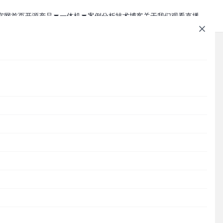
官网首页
开源产品
一体机
案例分析
技术博客
关于我们
观看直播
1Panel - 现代化、开源的 Linux 面板
JumpServer 一体机
JumpServer - 广受欢迎的开源堡垒机
Zabbix 一体机
MaxKB - 强大易用的企业级智能体平台
MaxKB AI 一体机
垒
Cordys CRM - 新一代的开源 AI CRM 系统
1Panel AI 助理一体机
文章速查
DataEase - 人人可用的开源 BI 工具
1Panel AI 编程一体机
SQLBot - 基于大模型智能问数系统
Cordys
1Panel
JumpServer
MaxKB
DataEase
SQLBot
MeterSphere
CloudExplorer
安全通知
MeterSphere - 开源持续测试平台
Halo - 强大易用的开源建站工具
分类目录
CloudExplorer Lite - 开源轻量级云管平台
Cordys
Zabbix