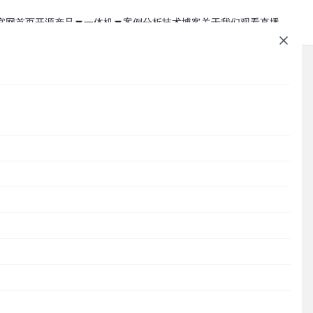
官网首页
开源产品
一体机
案例分析
技术博客
关于我们
观看直播
1Panel - 现代化、开源的 Linux 面板
JumpServer 一体机
JumpServer - 广受欢迎的开源堡垒机
Zabbix 一体机
MaxKB - 强大易用的企业级智能体平台
MaxKB AI 一体机
Cordys CRM - 新一代的开源 AI CRM 系统
1Panel AI 助理一体机
文章速查
这
DataEase - 人人可用的开源 BI 工具
1Panel AI 编程一体机
同
主
SQLBot - 基于大模型智能问数系统
Cordys
1Panel
JumpServer
MaxKB
DataEase
SQLBot
MeterSphere
CloudExplorer
安全通知
MeterSphere - 开源持续测试平台
Halo - 强大易用的开源建站工具
分类目录
CloudExplorer Lite - 开源轻量级云管平台
Cordys
Zabbix