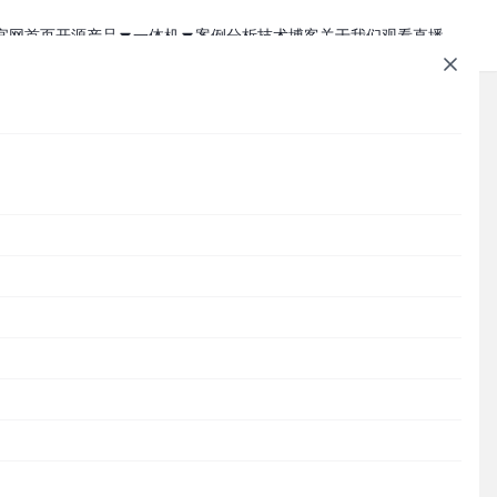
官网首页
开源产品
一体机
案例分析
技术博客
关于我们
观看直播
1Panel - 现代化、开源的 Linux 面板
JumpServer 一体机
JumpServer - 广受欢迎的开源堡垒机
Zabbix 一体机
MaxKB - 强大易用的企业级智能体平台
MaxKB AI 一体机
Cordys CRM - 新一代的开源 AI CRM 系统
1Panel AI 助理一体机
文章速查
的
DataEase - 人人可用的开源 BI 工具
1Panel AI 编程一体机
这
SQLBot - 基于大模型智能问数系统
Cordys
1Panel
JumpServer
MaxKB
DataEase
SQLBot
MeterSphere
CloudExplorer
安全通知
MeterSphere - 开源持续测试平台
Halo - 强大易用的开源建站工具
分类目录
CloudExplorer Lite - 开源轻量级云管平台
Cordys
Zabbix