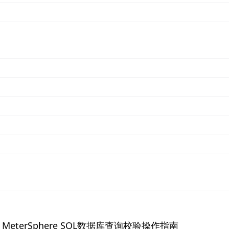
年04月15日
部署MeterSphere分布式环境全流程
分享。
年04月07日
MeterSphere实现对外加密接口自动化测试
分享。
年04月02日
eterSphere SQL数据库查询校验操作指南