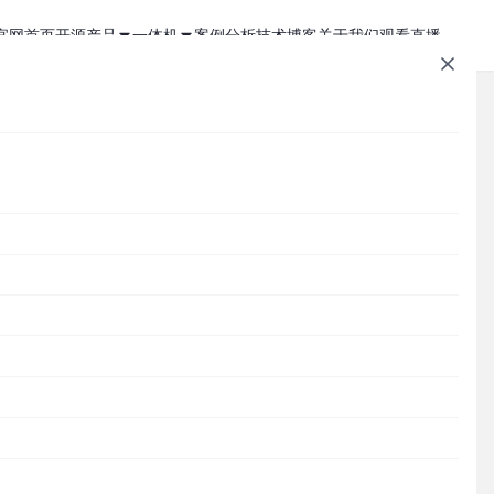
官网首页
开源产品
一体机
案例分析
技术博客
关于我们
观看直播
1Panel - 现代化、开源的 Linux 面板
JumpServer 一体机
JumpServer - 广受欢迎的开源堡垒机
Zabbix 一体机
MaxKB - 强大易用的企业级智能体平台
MaxKB AI 一体机
Cordys CRM - 新一代的开源 AI CRM 系统
1Panel AI 助理一体机
文章速查
DataEase - 人人可用的开源 BI 工具
1Panel AI 编程一体机
SQLBot - 基于大模型智能问数系统
Cordys
1Panel
JumpServer
MaxKB
DataEase
SQLBot
MeterSphere
CloudExplorer
安全通知
MeterSphere - 开源持续测试平台
Halo - 强大易用的开源建站工具
分类目录
CloudExplorer Lite - 开源轻量级云管平台
Cordys
Zabbix