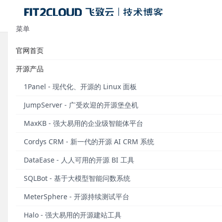
菜单
官网首页
标签：容器云
开源产品
容器云企
1Panel - 现代化、开源的 Linux 面板
FIT2CLO
JumpServer - 广受欢迎的开源堡垒机
KubeOperat
MaxKB - 强大易用的企业级智能体平台
Cordys CRM - 新一代的开源 AI CRM 系统
发布于 2019
DataEase - 人人可用的开源 BI 工具
国内云建
SQLBot - 基于大模型智能问数系统
本文结合企业
MeterSphere - 开源持续测试平台
题现状，然后
区分PaaS
Halo - 强大易用的开源建站工具
管理平台厂商