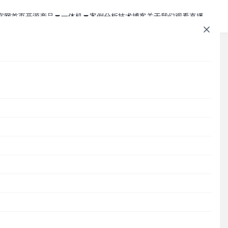
官网首页
开源产品
一体机
案例分析
技术博客
关于我们
观看直播
1Panel - 现代化、开源的 Linux 面板
JumpServer 一体机
JumpServer - 广受欢迎的开源堡垒机
Zabbix 一体机
MaxKB - 强大易用的企业级智能体平台
MaxKB AI 一体机
Cordys CRM - 新一代的开源 AI CRM 系统
1Panel AI 助理一体机
文章速查
DataEase - 人人可用的开源 BI 工具
1Panel AI 编程一体机
SQLBot - 基于大模型智能问数系统
Cordys
1Panel
JumpServer
MaxKB
DataEase
SQLBot
MeterSphere
CloudExplorer
安全通知
MeterSphere - 开源持续测试平台
Halo - 强大易用的开源建站工具
分类目录
CloudExplorer Lite - 开源轻量级云管平台
问
Cordys
何
云
Zabbix