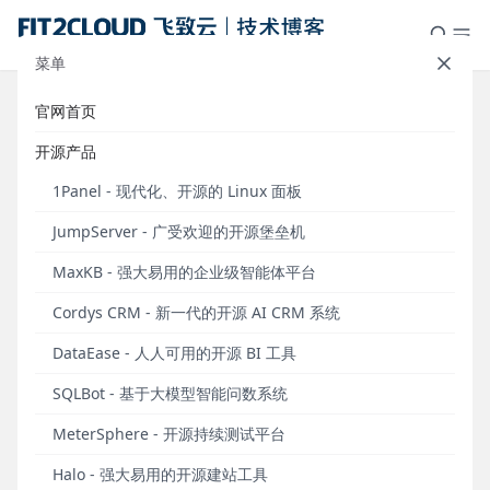
菜单
官网首页
飞致云开源社区月度动态报告
开源产品
（2024年12月）
1Panel - 现代化、开源的 Linux 面板
发布于 2025年01月01日
JumpServer - 广受欢迎的开源堡垒机
自2023年6月起，中国领先的开源软件公司
MaxKB - 强大易用的企业级智能体平台
FIT2CLOUD飞致云以月度为单位发布《飞致云开源社
区月度动态报告》，旨在向广大社区用户同步飞致云
Cordys CRM - 新一代的开源 AI CRM 系统
旗下系列开源软件的发展情况，以及当月主要的产品
DataEase - 人人可用的开源 BI 工具
新版本发布、社区运营成果等相关信息。
SQLBot - 基于大模型智能问数系统
飞致云开源运营数据概览（2024年12月）
MeterSphere - 开源持续测试平台
2024年12月飞致云开源软件运营数据概览（统计时间
为2024.12.1～2024.12.31）
Halo - 强大易用的开源建站工具