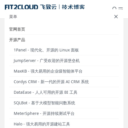
菜单
官网首页
2023 中国开源年度报告发布，飞致
开源产品
云在中国企业OpenRank排行榜中排
1Panel - 现代化、开源的 Linux 面板
名第九
JumpServer - 广受欢迎的开源堡垒机
发布于 2024年02月23日
MaxKB - 强大易用的企业级智能体平台
2024年2月8日，中国知名的开源社区联盟开源社正式
Cordys CRM - 新一代的开源 AI CRM 系统
发布《2023 中国开源年度报告》。本年度的开源年度
报告覆盖了更为广泛的代码托管平台，包括GitHub、
DataEase - 人人可用的开源 BI 工具
Gitee以及GitLink。报告显示，
在“中国企业
OpenRank排行榜”中，FIT2CLOUD飞致云排名第九
SQLBot - 基于大模型智能问数系统
位；在“中国开发者OpenRank排行榜”中，飞致云旗下
MeterSphere - 开源持续测试平台
的Halo开源建站项目创始人汪瑞原（ruibaby）排名第
九位。
Halo - 强大易用的开源建站工具