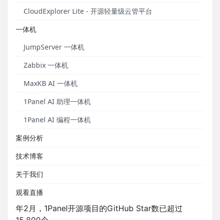
CloudExplorer Lite - 开源轻量级云管平台
一体机
JumpServer 一体机
Zabbix 一体机
MaxKB AI 一体机
1Panel AI 助理一体机
1Panel AI 编程一体机
在《2023 中国开源年度报告》的“开源大事记”章节，
飞致云于2023年3月发布的1Panel开源面板项目因其
案例分析
在2023年的亮眼表现被报告所提及。
技术博客
1Panel（
https://github.com/1Panel-dev
）是一款现
代化、开源的 Linux服务器运维管理面板，为用户提供
关于我们
免费的服务器搭建与管理资源服务，旨在通过开源的
观看直播
方式，帮助用户简化建站与运维管理流程。截至2024
年2月，1Panel开源项目的GitHub Star数已超过
15,800个。