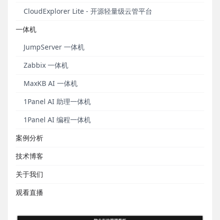
个、DataEase v2版本模板66个。
这些模板广泛覆盖
CloudExplorer Lite - 开源轻量级云管平台
制造、零售、金融、交通、能源、电商、教育、医
一体机
疗、旅游等行业应用场景，可供各行业用户免费下载
使用。
JumpServer 一体机
本期为大家推荐DataEase模板市场中5款精美的物业
Zabbix 一体机
管理数据大屏模板。
MaxKB AI 一体机
1Panel AI 助理一体机
1Panel AI 编程一体机
案例分析
技术博客
关于我们
观看直播
▲ 图1 物业管理数据中心