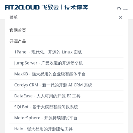
菜单
官网首页
行业模板｜DataEase物业管理大屏
开源产品
模板推荐
1Panel - 现代化、开源的 Linux 面板
发布于 2024年07月16日
JumpServer - 广受欢迎的开源堡垒机
DataEase开源数据可视化分析工具于2022年6月发布
MaxKB - 强大易用的企业级智能体平台
模板市场（
https://templates-de.fit2cloud.com
），
并于2024年1月新增适用于DataEase v2版本的模板分
Cordys CRM - 新一代的开源 AI CRM 系统
类。模板市场旨在为DataEase用户提供专业、美观、
DataEase - 人人可用的开源 BI 工具
拿来即用的大屏模板，方便用户根据自身的业务需求
和使用场景选择对应的大屏模板，并且在优质模板的
SQLBot - 基于大模型智能问数系统
基础上轻松制作自己的仪表板及数据大屏。
MeterSphere - 开源持续测试平台
截至2024年7月15日，DataEase模板市场的模板数量
Halo - 强大易用的开源建站工具
已经达到219个，其中包括DataEase v1版本模板153