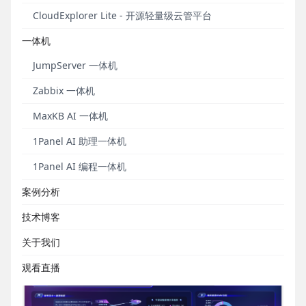
CloudExplorer Lite - 开源轻量级云管平台
2024年“双十一”购物季正在火热进行中。自2009年首
次推出至今，“双十一”已经成为中国乃至全球最大的购
一体机
物狂欢节，并且延伸到了全球范围内的电子商务平
JumpServer 一体机
台。随着人们消费水平的提升以及电子商务的普及，
线上销售模式也逐渐呈现多元化的发展态势。本期我
Zabbix 一体机
们来深入分析一下2020年至2023年这四年期间“双十
MaxKB AI 一体机
一”购物季的运营数据，了解主要电商平台的增长趋
势、电商业态的发展以及市场变化。
1Panel AI 助理一体机
1Panel AI 编程一体机
数据分析
案例分析
以下是使用DataEase开源BI工具
技术博客
（
http://github.com/dataease
）制作的双十一电商历
关于我们
年销售数据趋势分析仪表板：
观看直播