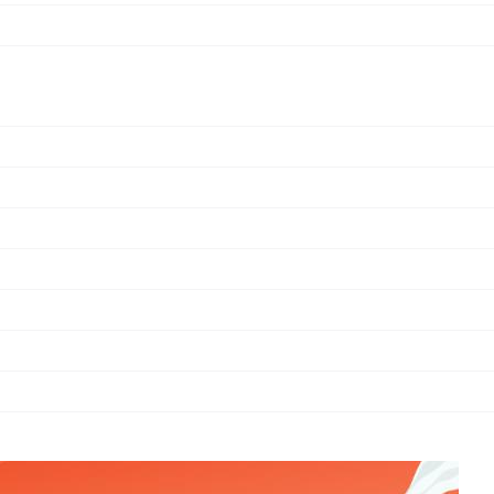
坛、微信公众号、头条号、知乎、CSDN、搜狐自媒体、百家号
源面板公众号。
nel开源项目组的工作人员将会在微信后台与获奖者取得联系，沟