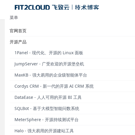
菜单
官网首页
参与有奖！1Panel开源面板社区反
开源产品
发布于 2023年10月27日
1Panel - 现代化、开源的 Linux 面板
近日，由1Panel开源面板公众号发起的、基于公众
JumpServer - 广受欢迎的开源堡垒机
区用户的热情。
MaxKB - 强大易用的企业级智能体平台
为回馈更多的社区用户并倾听更多的使用反馈，1Pane
Cordys CRM - 新一代的开源 AI CRM 系统
句话短评、文章、教程视频、图文教程、1Panel的项
DataEase - 人人可用的开源 BI 工具
活动时间：
2023年10月27日至2023年11月26日
SQLBot - 基于大模型智能问数系统
参与方法
MeterSphere - 开源持续测试平台
Halo - 强大易用的开源建站工具
第一步：
在任意平台发布1Panel项目点评或者推荐1