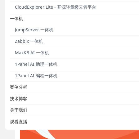
文教程、1Panel的项目应用等。
CloudExplorer Lite - 开源轻量级云管平台
点评发布平台包括但不限于小红书、百度贴吧、技术论
一体机
百度经验、51CTO、掘金开发者社区等。
JumpServer 一体机
第二步：
将原创内容的链接或者截图私信给1Panel开
Zabbix 一体机
活动奖品
MaxKB AI 一体机
1Panel AI 助理一体机
入选点评将会获赠
1Panel超大定制鼠标垫
一个。1Pa
1Panel AI 编程一体机
品寄送事宜。
案例分析
技术博客
关于我们
观看直播