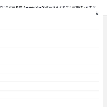
官网首页
开源产品
一体机
案例分析
技术博客
关于我们
观看直播
1Panel - 现代化、开源的 Linux 面板
JumpServer 一体机
JumpServer - 广受欢迎的开源堡垒机
Zabbix 一体机
MaxKB - 强大易用的企业级智能体平台
MaxKB AI 一体机
文章速查
Cordys CRM - 新一代的开源 AI CRM 系统
1Panel AI 助理一体机
源社
Cordys
1Panel
JumpServer
MaxKB
DataEase
DataEase - 人人可用的开源 BI 工具
1Panel AI 编程一体机
SQLBot
MeterSphere
CloudExplorer
安全通知
SQLBot - 基于大模型智能问数系统
几
分类目录
！
MeterSphere - 开源持续测试平台
Cordys
Halo - 强大易用的开源建站工具
CloudExplorer Lite - 开源轻量级云管平台
Zabbix
1Panel
、图