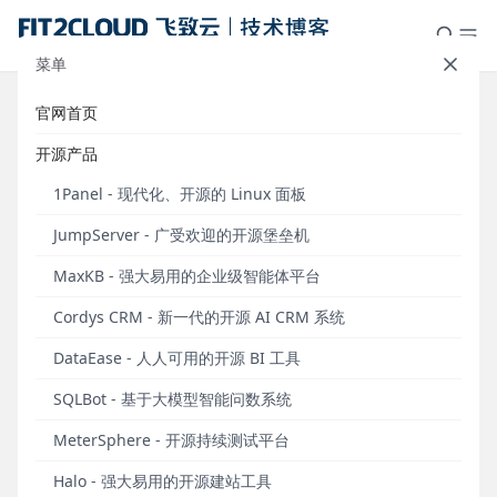
菜单
官网首页
1Panel应用推荐：Bytebase开源数
开源产品
据库DevOps解决方案
1Panel - 现代化、开源的 Linux 面板
发布于 2024年08月16日
JumpServer - 广受欢迎的开源堡垒机
1Panel（
github.com/1Panel-dev/1Panel
）是一款现
MaxKB - 强大易用的企业级智能体平台
代化、开源的Linux服务器运维管理面板，它致力于通
过开源的方式，帮助用户简化建站与运维管理流程。
Cordys CRM - 新一代的开源 AI CRM 系统
为了方便广大用户快捷安装部署相关软件应用，
DataEase - 人人可用的开源 BI 工具
1Panel特别开通应用商店，精选各类高质量的开源工
具和应用软件，为用户的应用安装与升级操作提供便
SQLBot - 基于大模型智能问数系统
利。
MeterSphere - 开源持续测试平台
目前，1Panel应用商店已经上架了超过100款精品软件
Halo - 强大易用的开源建站工具
并且定期更新维护，基本涵盖了大部分用户的基本装