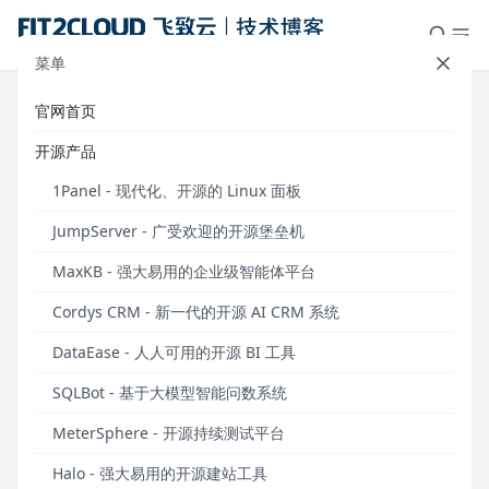
菜单
官网首页
FIT2CLOUD飞致云荣膺“2023年度
开源产品
OSCHINA优秀开源技术团队”奖项
1Panel - 现代化、开源的 Linux 面板
发布于 2023年12月28日
JumpServer - 广受欢迎的开源堡垒机
2023年12月8日，知名开源技术社区OSCHINA（开源
MaxKB - 强大易用的企业级智能体平台
中国）公布了“2023年度OSCHINA优秀开源技术团
队”入选名单。凭借在开源软件研发和开源社区运营方
Cordys CRM - 新一代的开源 AI CRM 系统
面的年度优异表现，FIT2CLOUD飞致云再次收获
“优
DataEase - 人人可用的开源 BI 工具
秀开源技术团队”
奖项。这也是继2021年和2022年之
后，FIT2CLOUD飞致云连续第三年荣膺该项荣誉。
SQLBot - 基于大模型智能问数系统
MeterSphere - 开源持续测试平台
Halo - 强大易用的开源建站工具