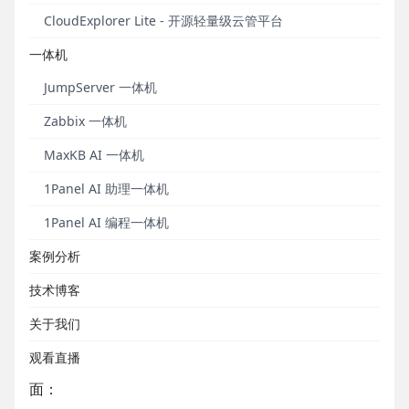
CloudExplorer Lite - 开源轻量级云管平台
一体机
JumpServer 一体机
Zabbix 一体机
阿特斯集团总部位于加拿大，中国区总部位于江苏省
MaxKB AI 一体机
苏州市。通过全球战略和多元化的市场布局，阿特斯
1Panel AI 助理一体机
目前在全球150个国家和地区建立了分支机构，是全球
综合实力领先的太阳能光伏发电整体解决方案提供
1Panel AI 编程一体机
商。
案例分析
系统运维痛点和需求
技术博客
关于我们
业务的迅速发展给阿特斯IT系统的日常运维管理工作带
观看直播
来了很多问题和挑战，可以简单概括为以下几个方
面：