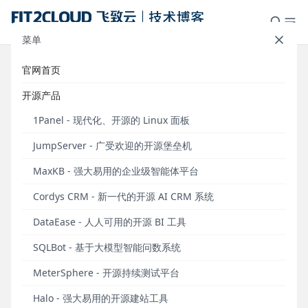
菜单
官网首页
案例研究｜阿特斯的JumpServer分
开源产品
布式部署和多组织管理实践
1Panel - 现代化、开源的 Linux 面板
发布于 2024年11月20日
JumpServer - 广受欢迎的开源堡垒机
苏州阿特斯阳光电力科技有限公司（以下简称为阿特
MaxKB - 强大易用的企业级智能体平台
斯）是一家集太阳能光伏组件制造和为全球客户提供
太阳能应用产品研发、设计、制造、销售的专业公
Cordys CRM - 新一代的开源 AI CRM 系统
司。
DataEase - 人人可用的开源 BI 工具
SQLBot - 基于大模型智能问数系统
MeterSphere - 开源持续测试平台
Halo - 强大易用的开源建站工具