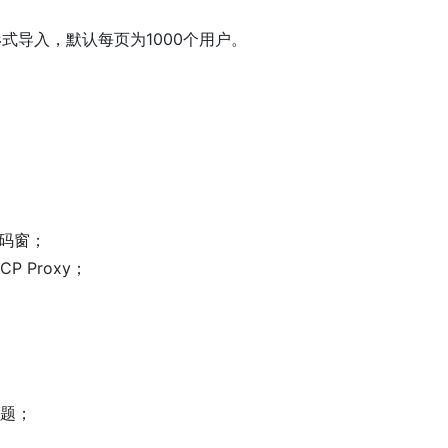
页形式导入，默认每页为1000个用户。
密码窗；
 Proxy；
题；