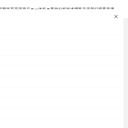
官网首页
开源产品
一体机
案例分析
技术博客
关于我们
观看直播
1Panel - 现代化、开源的 Linux 面板
JumpServer 一体机
JumpServer - 广受欢迎的开源堡垒机
Zabbix 一体机
MaxKB - 强大易用的企业级智能体平台
MaxKB AI 一体机
文章速查
Cordys CRM - 新一代的开源 AI CRM 系统
1Panel AI 助理一体机
）将
Cordys
1Panel
JumpServer
MaxKB
DataEase
DataEase - 人人可用的开源 BI 工具
1Panel AI 编程一体机
SQLBot
MeterSphere
CloudExplorer
安全通知
护。
SQLBot - 基于大模型智能问数系统
分类目录
MeterSphere - 开源持续测试平台
Cordys
Halo - 强大易用的开源建站工具
CloudExplorer Lite - 开源轻量级云管平台
Zabbix
1Panel