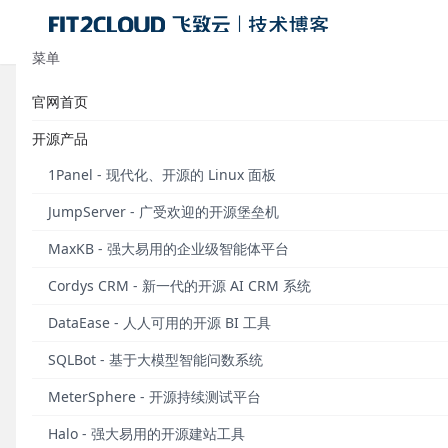
菜单
官网首页
从 Coco 转向 Koko，Jumpserver 堡
开源产品
发布于 2019年09月30日
1Panel - 现代化、开源的 Linux 面板
2019年9月30日，Jumpserver堡垒机发布V1.5.3
JumpServer - 广受欢迎的开源堡垒机
担任Coco（即基于Python语言开发的SSH客户端）
MaxKB - 强大易用的企业级智能体平台
新增功能
Cordys CRM - 新一代的开源 AI CRM 系统
1、使用Go重构的Koko替代Coco
DataEase - 人人可用的开源 BI 工具
Koko是使用Go重构的Unix资产连接组件。与之前使
SQLBot - 基于大模型智能问数系统
2、可收集资产上的已存在用户
MeterSphere - 开源持续测试平台
Jumpserver软件订阅服务附含的X-Pack增强包
Halo - 强大易用的开源建站工具