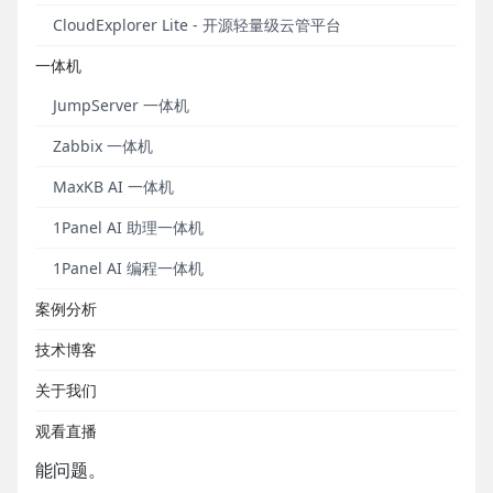
CloudExplorer Lite - 开源轻量级云管平台
一体机
JumpServer 一体机
Zabbix 一体机
MaxKB AI 一体机
北京宝兰德软件股份有限公司（以下简称为宝兰德）
成立于2008年，是一家专注于基础软件研发及推广的
1Panel AI 助理一体机
高新技术软件企业。宝兰德产品线已经覆盖基础软件
领域的中间件、容器PaaS平台、智能运维和大数据等
1Panel AI 编程一体机
多个方向，其在中间件领域重点投入，积极推动中间
案例分析
件的国产化进程。
技术博客
宝兰德分布式缓存数据库软件（简称为BES
关于我们
CacheDB）V1.0是宝兰德自研的一款分布式高性能
KV（Key-value）存储数据库，完全兼容Redis协议标
观看直播
准，主要解决高并发、大数据量场景下的数据访问性
能问题。