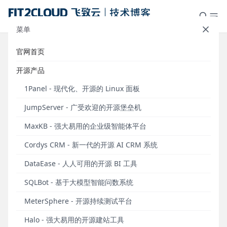
菜单
官网首页
JumpServer开源堡垒机与宝兰德中
开源产品
间件完成产品兼容性认证
1Panel - 现代化、开源的 Linux 面板
发布于 2022年12月21日
JumpServer - 广受欢迎的开源堡垒机
近日，中国领先的开源软件提供商FIT2CLOUD飞致云
MaxKB - 强大易用的企业级智能体平台
宣布，
JumpServer开源堡垒机已经完成与宝兰德主要
中间件软件产品的兼容性认证
。
Cordys CRM - 新一代的开源 AI CRM 系统
经过双方严格的联合测试，宝兰德分布式缓存数据库
DataEase - 人人可用的开源 BI 工具
软件V1.0和宝兰德Web服务软件V2.0与JumpServer运
SQLBot - 基于大模型智能问数系统
维安全审计系统V2产品可以顺利安装、相互良好兼
容，稳定运行。
MeterSphere - 开源持续测试平台
Halo - 强大易用的开源建站工具