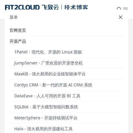
菜单
官网首页
关于DevOps，我们不看广告看疗效
开源产品
发布于 2016年11月29日
1Panel - 现代化、开源的 Linux 面板
作者：徐桂林
JumpServer - 广受欢迎的开源堡垒机
作为互联网最为火热的理念之一，DevOps得到了越来
MaxKB - 强大易用的企业级智能体平台
越多人的关注和认可，也出现了不同视角的解读和落
Cordys CRM - 新一代的开源 AI CRM 系统
地实践，我们也一直在布道自己对此的理解和落地建
议方案。非常有幸，我们在过去一年能够为多家客户
DataEase - 人人可用的开源 BI 工具
服务并落地我们的完整DevOps解决方案。这里，让我
们一起分享这些案例的最终效果和我们对此的体会和
SQLBot - 基于大模型智能问数系统
总结。
MeterSphere - 开源持续测试平台
案例一：证通股份
Halo - 强大易用的开源建站工具