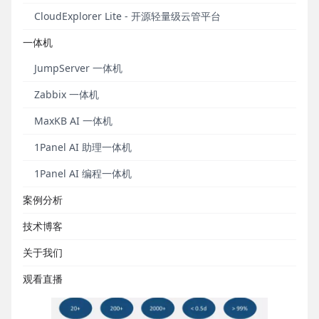
CloudExplorer Lite - 开源轻量级云管平台
客户基本情况
一体机
证通股份致力于为券商提供互联网化IT基础设施，为券
商行业提供通联通汇、支付、客户认证以及理财等IT服
JumpServer 一体机
务。它由前银联董事长万建华先生创立，在创立初就
Zabbix 一体机
以高标准建设IT基础设施及业务开发支撑环境。证通股
份拥有自己的高标准数据中心，部署私有云及虚拟化
MaxKB AI 一体机
环境，并同时有众多项目并行开发。
1Panel AI 助理一体机
FIT2CLOUD服务情况
1Panel AI 编程一体机
FIT2CLOUD于2016年初开始给证通股份提供完整的
案例分析
DevOps解决方案，并成功实施落地。到目前为止，
FIT2CLOUD DevOps解决方案在证通内部的实施落地
技术博客
情况如下：
关于我们
观看直播