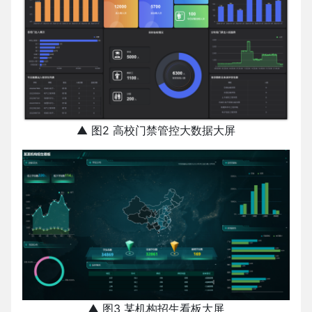
▲ 图2 高校门禁管控大数据大屏
▲ 图3 某机构招生看板大屏