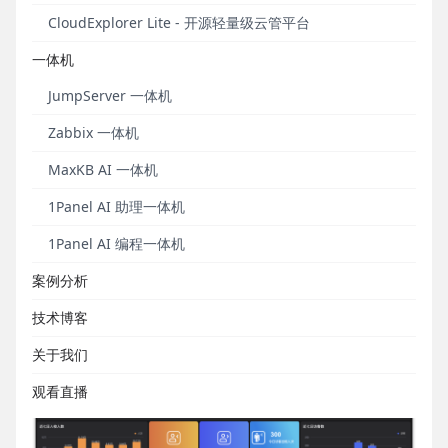
150个、DataEase v2版本模板67个。
这些模板广泛
CloudExplorer Lite - 开源轻量级云管平台
覆盖制造、零售、金融、交通、能源、电商、教育、
一体机
医疗、旅游等行业应用场景，可供各行业用户免费下
载使用。
JumpServer 一体机
本期为大家推荐DataEase v2版本中4款精美的教育行
Zabbix 一体机
业数据大屏模板。
MaxKB AI 一体机
1Panel AI 助理一体机
1Panel AI 编程一体机
案例分析
技术博客
关于我们
▲ 图1 高中全年级学生情况概览大屏
观看直播