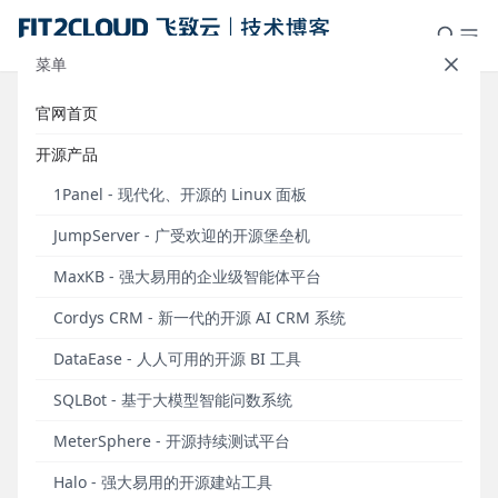
菜单
官网首页
行业模板｜DataEase教育行业大屏
开源产品
模板推荐
1Panel - 现代化、开源的 Linux 面板
发布于 2024年05月07日
JumpServer - 广受欢迎的开源堡垒机
DataEase开源数据可视化分析平台于2022年6月发布
MaxKB - 强大易用的企业级智能体平台
模板市场（
https://templates-de.fit2cloud.com
），
并于2024年1月新增适用于DataEase v2版本的模板分
Cordys CRM - 新一代的开源 AI CRM 系统
类。模板市场旨在为DataEase用户提供专业、美观、
DataEase - 人人可用的开源 BI 工具
拿来即用的大屏模板，方便用户根据自身的业务需求
和使用场景选择对应的大屏模板，并且在优质模板的
SQLBot - 基于大模型智能问数系统
基础上轻松制作自己的仪表板及数据大屏。
MeterSphere - 开源持续测试平台
截至2024年4月26日，DataEase模板市场的模板数
Halo - 强大易用的开源建站工具
量已经达到217个，其中包括DataEase v1版本模板