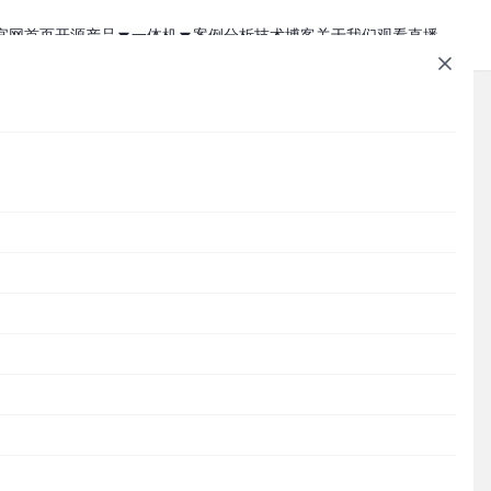
官网首页
开源产品
一体机
案例分析
技术博客
关于我们
观看直播
1Panel - 现代化、开源的 Linux 面板
JumpServer 一体机
JumpServer - 广受欢迎的开源堡垒机
Zabbix 一体机
MaxKB - 强大易用的企业级智能体平台
MaxKB AI 一体机
文章速查
Cordys CRM - 新一代的开源 AI CRM 系统
1Panel AI 助理一体机
Cordys
1Panel
JumpServer
MaxKB
DataEase
DataEase - 人人可用的开源 BI 工具
1Panel AI 编程一体机
SQLBot
MeterSphere
CloudExplorer
安全通知
精选
SQLBot - 基于大模型智能问数系统
分类目录
MeterSphere - 开源持续测试平台
Cordys
Halo - 强大易用的开源建站工具
CloudExplorer Lite - 开源轻量级云管平台
Zabbix
1Panel