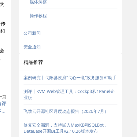
媒体洞察
为
操作教程
据传
机和
公司新闻
安全通知
会
，
精品推荐
案例研究丨弋阳县政府“弋心一意”政务服务AI助手
测评丨KVM Web管理工具：Cockpit和1Panel企
一篇
业版
速评
本发
飞致云开源社区月度动态报告（2026年7月）
布
修复安全漏洞，支持嵌入MaxKB和SQLBot，
DataEase开源BI工具v2.10.26版本发布