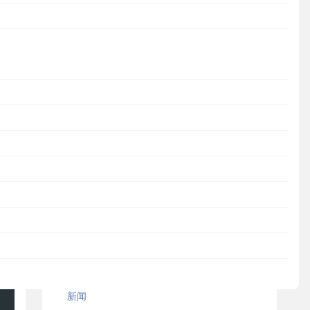
JumpServer
新闻
活动
观点
案例研究
操作教程
安全通知
MaxKB
DataEase
新闻