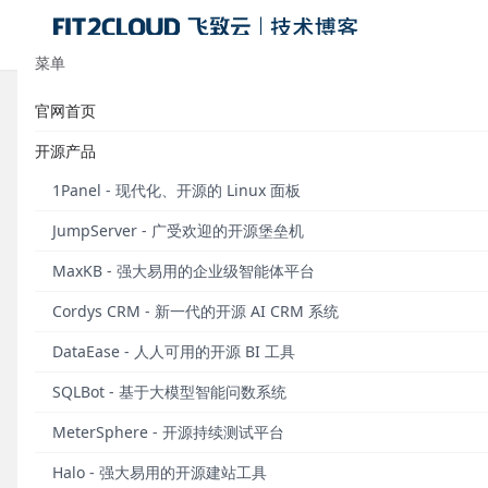
菜单
官网首页
1Panel应用推荐：Screego开源
开源产品
发布于 2024年07月27日
1Panel - 现代化、开源的 Linux 面板
1Panel（
github.com/1Panel-dev/1Panel
）是一款现代
JumpServer - 广受欢迎的开源堡垒机
式，帮助用户简化建站与运维管理流程。为了方便广大用
各类高质量的开源工具和应用软件，为用户的应用安装
MaxKB - 强大易用的企业级智能体平台
Cordys CRM - 新一代的开源 AI CRM 系统
目前，1Panel应用商店已经上架了超过100款精品
2024年1月起，1Panel开源项目组特别开设“应用推
DataEase - 人人可用的开源 BI 工具
本期推荐应用
SQLBot - 基于大模型智能问数系统
MeterSphere - 开源持续测试平台
Scre
Halo - 强大易用的开源建站工具