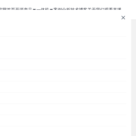
官网首页
开源产品
一体机
案例分析
技术博客
关于我们
观看直播
1Panel - 现代化、开源的 Linux 面板
JumpServer 一体机
JumpServer - 广受欢迎的开源堡垒机
Zabbix 一体机
MaxKB - 强大易用的企业级智能体平台
MaxKB AI 一体机
文章速查
Cordys CRM - 新一代的开源 AI CRM 系统
1Panel AI 助理一体机
Cordys
1Panel
JumpServer
MaxKB
DataEase
DataEase - 人人可用的开源 BI 工具
1Panel AI 编程一体机
SQLBot
MeterSphere
CloudExplorer
安全通知
SQLBot - 基于大模型智能问数系统
分类目录
MeterSphere - 开源持续测试平台
Cordys
Halo - 强大易用的开源建站工具
CloudExplorer Lite - 开源轻量级云管平台
Zabbix
1Panel