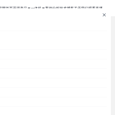
官网首页
开源产品
一体机
案例分析
技术博客
关于我们
观看直播
1Panel - 现代化、开源的 Linux 面板
JumpServer 一体机
JumpServer - 广受欢迎的开源堡垒机
Zabbix 一体机
MaxKB - 强大易用的企业级智能体平台
MaxKB AI 一体机
文章速查
Cordys CRM - 新一代的开源 AI CRM 系统
1Panel AI 助理一体机
Cordys
1Panel
JumpServer
MaxKB
DataEase
DataEase - 人人可用的开源 BI 工具
1Panel AI 编程一体机
SQLBot
MeterSphere
CloudExplorer
安全通知
SQLBot - 基于大模型智能问数系统
分类目录
MeterSphere - 开源持续测试平台
Cordys
Halo - 强大易用的开源建站工具
CloudExplorer Lite - 开源轻量级云管平台
Zabbix
1Panel