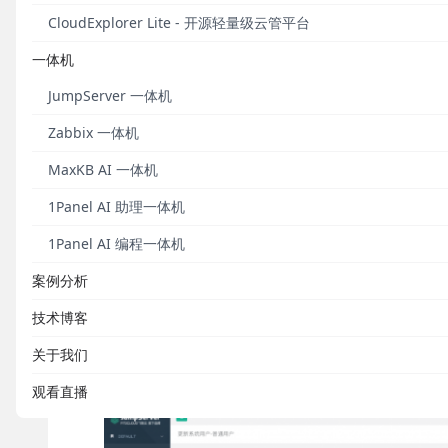
CloudExplorer Lite - 开源轻量级云管平台
一体机
JumpServer 一体机
11月22日，JumpServer开源堡垒机正式发布v2.16
能，支持用户登录资产后自动切换为其他用户；该版本
Zabbix 一体机
务OBS中；用户登录方面，支持管理员开启或关闭异地
栏中的文档、技术支持链接地址。
MaxKB AI 一体机
1Panel AI 助理一体机
新增功能
1Panel AI 编程一体机
1. 新增Linux资产二级用户登录功能
案例分析
在JumpServer v2.16.0版本中，新增Linu
技术博客
项，并指定“切换自”系统用户（仅支持配置自动登录S
关于我们
换自”系统用户登录资产，登录成功后会自动切换至当前
户”页面查看当前系统用户支持切换到的所有系统用户
观看直播