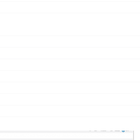
.0版本。在这一版本中，JumpServer新增Linux资产二级用户登录
还支持将资产连接过程中产生的会话录像存储在华为云对象存储
登录保护功能。X-Pack增强包方面，支持管理员自定义配置导
x资产二级用户登录功能。管理员在创建、更新系统用户时启用“用户切换”选
SH协议系统用户）。这样一来，用户在登录资产时，会首先使用
系统用户。同时，管理员可以在“系统用户详情”标签中的“Su用
。