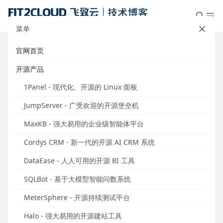
菜单
官网首页
飞致云开源社区月度动态报告
开源产品
（2025年4月）
1Panel - 现代化、开源的 Linux 面板
发布于 2025年05月05日
JumpServer - 广受欢迎的开源堡垒机
自2023年6月起，中国领先的开源软件公司飞致云以
MaxKB - 强大易用的企业级智能体平台
月度为单位发布《飞致云开源社区月度动态报告》，
旨在向广大社区用户同步飞致云旗下系列开源软件的
Cordys CRM - 新一代的开源 AI CRM 系统
发展情况，以及当月主要的产品新版本发布、社区运
DataEase - 人人可用的开源 BI 工具
营成果等相关信息。
SQLBot - 基于大模型智能问数系统
飞致云开源运营数据概览（2025年4月）
MeterSphere - 开源持续测试平台
2025年4月飞致云开源软件运营数据概览（统计时间
为2025.4.1～2025.4.30）
Halo - 强大易用的开源建站工具