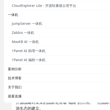
飞致云的CEO阮志敏向36氪分享了飞致云全面转向开
CloudExplorer Lite - 开源轻量级云管平台
开源驱动的商业模式能够高效提升产品市场
一体机
对于企业级软件来说，无论是多云管理平台（CMP）还是I
JumpServer 一体机
式，收入来源虽然较为稳定，但是很难支企业实现营收
Zabbix 一体机
业的IT水平参差不齐，软件服务商鱼龙混杂，也造成
MaxKB AI 一体机
开源模式与传统软件重渠道的销售相反，是自分发的模
场占有率的快速提升。
1Panel AI 助理一体机
阮志敏举例，像多云管理这种闭源的产品的相关介绍和
1Panel AI 编程一体机
堡垒机JumpServer的文档日活在1500，是闭源
案例分析
时，由于开源产品直接面向开发者，因此对产品迭代的
格规划。
技术博客
开源产品也更容易采用按年向客户收取的付费模式。像
关于我们
的付费方式得到企业的认可。
观看直播
开源战略对未来的国际化有着“铺路”的作用。一些国
游生态的建立。