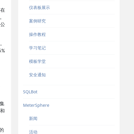
仪表板展示
S在
元。
案例研究
强公
操作教程
略。
学习笔记
5%
模板学堂
安全通知
。
SQLBot
器集
MeterSphere
署和
新闻
商的
活动