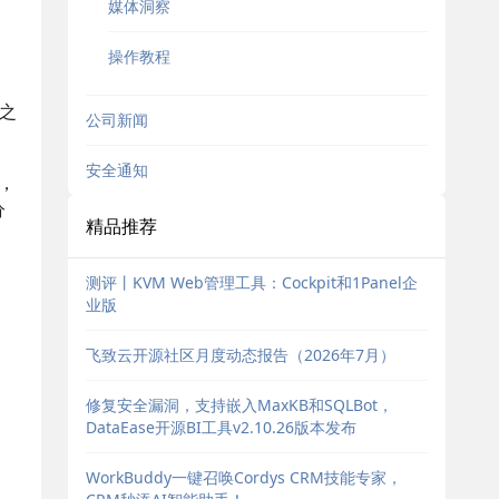
媒体洞察
操作教程
台之
公司新闻
安全通知
议，
分
精品推荐
测评丨KVM Web管理工具：Cockpit和1Panel企
业版
飞致云开源社区月度动态报告（2026年7月）
修复安全漏洞，支持嵌入MaxKB和SQLBot，
DataEase开源BI工具v2.10.26版本发布
WorkBuddy一键召唤Cordys CRM技能专家，