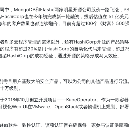
MongoDB和Elastic两家明星开源公司股价一路飞涨，P
shiCorp也在今年初完成新一轮融资，投后估值在 51 亿美
，其每年的客户数量也都连续翻倍，目前有超过100个《财富》500
发者对多云程序管理的需求以外，还有HashiCorp开源的产品策
的程序有超过20%是用HashiCorp的自动化代码来管理，超过7
望借鉴HashiCorp的成功经验，通过开源的策略形成马太效应。
了一款刚需且用户基数大的安全产品，可以为公司的其他产品进行导流
十万级别。
18年10月创立开源项目——KubeOperator。作为一款容
视化Web UI在VMware、OpenStack或者物理机上规划、部
Kubernetes软件一致性认证。该项认证旨在确保每一家参与认证供应