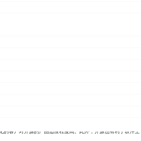
源软件领域的思考。
占有率
T服务管理（ITSM），其商业模式都是类似的license授权模
达成每年翻倍的增长。此外，软件销售非常依赖销售渠道，中国
软件的交付周期长、客单价不高等问题。
式，主要面向开发者人群，能够形成规模的销售分发，从而实现
文档，在飞致云官方网站的每日访问量只有150左右，但是像开
产品的10倍。而这些精准的活跃用户，对于付费产品的转化率极高。
速度和质量要求非常高，也反向驱动了公司在产品发版迭代上的
红帽这样的开源厂商已经对市场进行了很好的教育，使得开源产
际化的客户对开源的产品适应程度高。此外，开源也有利于软件上