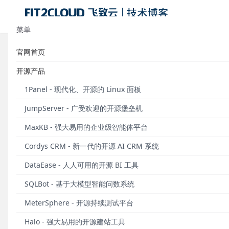
菜单
官网首页
36氪｜完成四大产品线的复合布局
开源产品
提供商
1Panel - 现代化、开源的 Linux 面板
发布于 2020年07月22日
JumpServer - 广受欢迎的开源堡垒机
编者注：本文转载自36氪，作者小希，FIT2CLO
MaxKB - 强大易用的企业级智能体平台
今年4月，FIT2CLOUD飞致云宣布完成C轮和C+
Cordys CRM - 新一代的开源 AI CRM 系统
C+轮融资由嘉御基金独家投资。
两轮融资后，飞致云
DataEase - 人人可用的开源 BI 工具
飞致云成立于2014年，在过去5年多的时间里，公
SQLBot - 基于大模型智能问数系统
发展为开源驱动的企业级软件提供商。除多云管理平台FIT
开源容器平台KubeOperator，并在近期上线了开源
MeterSphere - 开源持续测试平台
运行、管理和保护 IT 基础设施与应用的关键工具。
Halo - 强大易用的开源建站工具