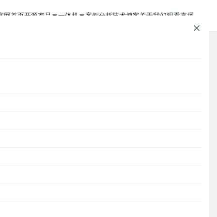
官网首页
开源产品
一体机
案例分析
技术博客
关于我们
观看直播
1Panel - 现代化、开源的 Linux 面板
JumpServer 一体机
JumpServer - 广受欢迎的开源堡垒机
Zabbix 一体机
件
MaxKB - 强大易用的企业级智能体平台
MaxKB AI 一体机
文章速查
Cordys CRM - 新一代的开源 AI CRM 系统
1Panel AI 助理一体机
Cordys
1Panel
JumpServer
MaxKB
DataEase
DataEase - 人人可用的开源 BI 工具
1Panel AI 编程一体机
SQLBot
MeterSphere
CloudExplorer
安全通知
SQLBot - 基于大模型智能问数系统
。
分类目录
MeterSphere - 开源持续测试平台
Cordys
Halo - 强大易用的开源建站工具
渐
研
CloudExplorer Lite - 开源轻量级云管平台
Zabbix
、
1Panel