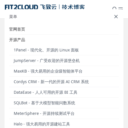
菜单
官网首页
支持多节点概览和应用多主机部
开源产品
署，1Panel v2.0.17版本正式发布
1Panel - 现代化、开源的 Linux 面板
发布于 2026年01月16日
JumpServer - 广受欢迎的开源堡垒机
2026年1月16日，新一代的Linux服务器管家1Panel正
MaxKB - 强大易用的企业级智能体平台
式发布v2.0.17版本。
Cordys CRM - 新一代的开源 AI CRM 系统
1Panel v2.0.17版本新增多项功能。
多机管理（X-
Pack）
方面，1Panel新增多节点概览功能，用户可以
DataEase - 人人可用的开源 BI 工具
在主节点统一查看并管理各从节点的已安装应用、网
SQLBot - 基于大模型智能问数系统
站、数据库及计划任务，显著提升多节点环境下的可
视性与集中管理效率；同时，在添加从节点时支持启
MeterSphere - 开源持续测试平台
用代理模式，有效降低复杂网络环境下的节点接入与
Halo - 强大易用的开源建站工具
部署门槛。