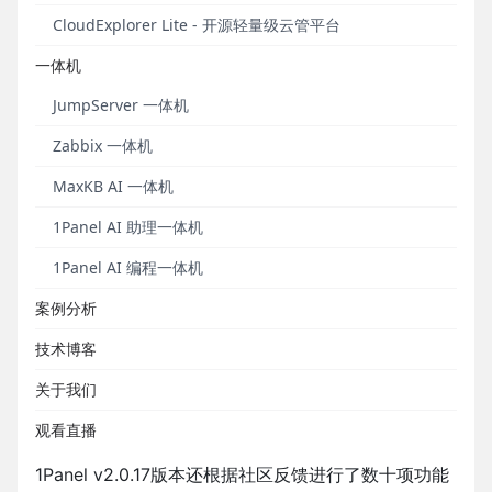
CloudExplorer Lite - 开源轻量级云管平台
应用商店
方面，1Panel新增应用多主机部署功能（X-
Pack），支持在部署应用时一次选择多个目标主机统
一体机
一下发，实现跨主机的应用安装与部署管理，有效提
JumpServer 一体机
升多机环境下应用交付的效率与一致性。
Zabbix 一体机
证书管理
方面，DNS账号新增支持Porkbun域名注册
服务商，为自动化证书签发与续期提供更多域名服务
MaxKB AI 一体机
商选择，进一步扩展证书生态的兼容性；
数据库能力
1Panel AI 助理一体机
方面，MySQL数据库备份功能新增自定义参数支持，
支持用户根据业务需求灵活配置备份行为，以便更好
1Panel AI 编程一体机
地适配不同规模与复杂度的数据库环境；
工具箱
方
案例分析
面，缓存清理能力持续增强，新增支持清理未关联的
备份文件、网站日志及应用历史版本安装包等，帮助
技术博客
用户有效释放磁盘空间，保持系统环境整洁；
面板设
关于我们
置
方面，面板启用SSL时新增支持
MUX（Multiplexer，多路复用器）模式，在提升访问
观看直播
安全性的同时兼顾连接效率与兼容性。除此以外，
1Panel v2.0.17版本还根据社区反馈进行了数十项功能