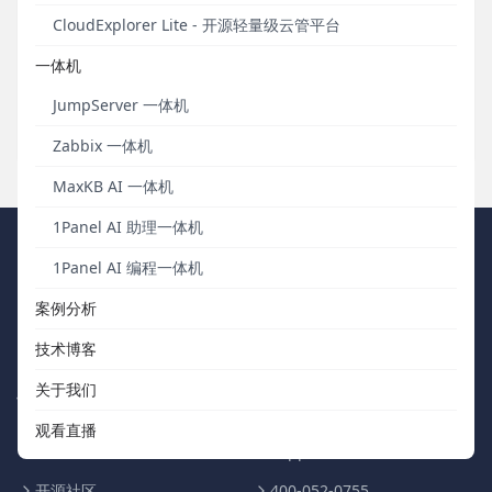
如今，企业上层应用架构同样发生了非常快速的变化，从原来的
CloudExplorer Lite - 开源轻量级云管平台
单体应用到CS架构、到SOA应用、到微服务架构。因此，CMP必
须从由效率工具转变为管理框架，不仅能够向下纳管异构基础设
一体机
施并服务化，还需要向上支撑不同类型的应用，从而释放企业IT
的生产力。
JumpServer 一体机
发布于 2019年01月31日
Zabbix 一体机
MaxKB AI 一体机
1Panel AI 助理一体机
FIT2CLOUD 飞致云
1Panel AI 编程一体机
案例分析
我们秉持“软件用起来才有价值，才有改进的机会”的核心价值观，向
中国数字化团队交付被广泛验证、可信赖的通用工具软件。
技术博客
关于我们
快速浏览
联系我们
观看直播
关于我们
support@fit2cloud.com
开源社区
400-052-0755