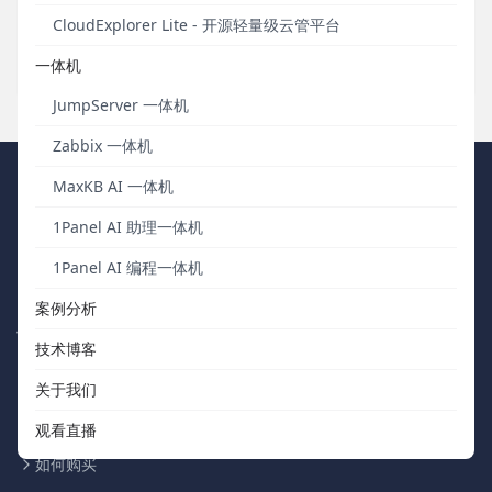
1Panel推出原生MCP Server管理功能，简化MCP Server搭建流
CloudExplorer Lite - 开源轻量级云管平台
程。
一体机
发布于 2025年04月14日
JumpServer 一体机
Zabbix 一体机
FIT2CLOUD 飞致云
MaxKB AI 一体机
1Panel AI 助理一体机
我们秉持“软件用起来才有价值，才有改进的机会”的核心价值观，向
1Panel AI 编程一体机
中国数字化团队交付被广泛验证、可信赖的通用工具软件。
案例分析
快速浏览
联系我们
技术博客
关于我们
support@fit2cloud.com
关于我们
开源社区
400-052-0755
观看直播
如何购买