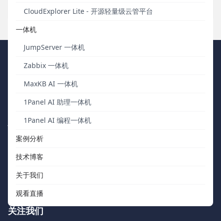
发布于 2023年08月30日
CloudExplorer Lite - 开源轻量级云管平台
一体机
JumpServer 一体机
FIT2CLOUD 飞致云
Zabbix 一体机
MaxKB AI 一体机
我们秉持“软件用起来才有价值，才有改进的机会”的核心价值观，向
中国数字化团队交付被广泛验证、可信赖的通用工具软件。
1Panel AI 助理一体机
1Panel AI 编程一体机
快速浏览
联系我们
案例分析
关于我们
support@fit2cloud.com
技术博客
开源社区
400-052-0755
关于我们
如何购买
观看直播
关注我们