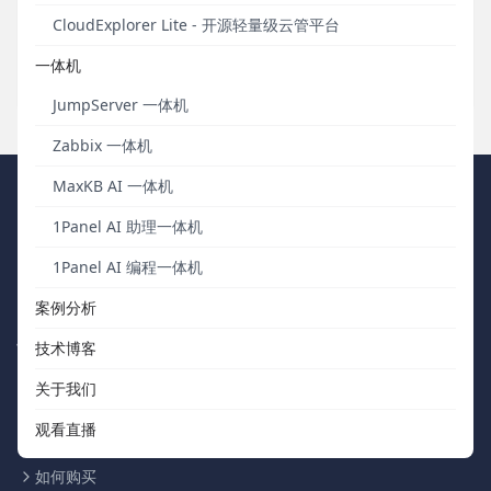
成为AWS合作伙伴网络(APN)中获得50项AWS认证的企业。
FIT2CLOUD也是中国大陆第一家获颁“50 AWS认证勋章”的企
CloudExplorer Lite - 开源轻量级云管平台
业。
一体机
发布于 2017年09月11日
JumpServer 一体机
Zabbix 一体机
MaxKB AI 一体机
FIT2CLOUD 飞致云
1Panel AI 助理一体机
我们秉持“软件用起来才有价值，才有改进的机会”的核心价值观，向
1Panel AI 编程一体机
中国数字化团队交付被广泛验证、可信赖的通用工具软件。
案例分析
快速浏览
联系我们
技术博客
关于我们
关于我们
support@fit2cloud.com
观看直播
开源社区
400-052-0755
如何购买