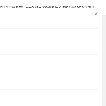
官网首页
开源产品
一体机
案例分析
技术博客
关于我们
观看直播
1Panel - 现代化、开源的 Linux 面板
JumpServer 一体机
JumpServer - 广受欢迎的开源堡垒机
Zabbix 一体机
MaxKB - 强大易用的企业级智能体平台
MaxKB AI 一体机
Cordys CRM - 新一代的开源 AI CRM 系统
1Panel AI 助理一体机
文章速查
DataEase - 人人可用的开源 BI 工具
1Panel AI 编程一体机
SQLBot - 基于大模型智能问数系统
Cordys
1Panel
JumpServer
MaxKB
DataEase
SQLBot
MeterSphere
CloudExplorer
安全通知
MeterSphere - 开源持续测试平台
Halo - 强大易用的开源建站工具
分类目录
CloudExplorer Lite - 开源轻量级云管平台
Cordys
Zabbix