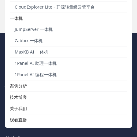
工作台UX交互升级，接口测试首页增加“版本”统计口径。
CloudExplorer Lite - 开源轻量级云管平台
发布于 2022年12月27日
一体机
JumpServer 一体机
Zabbix 一体机
FIT2CLOUD 飞致云
MaxKB AI 一体机
1Panel AI 助理一体机
我们秉持“软件用起来才有价值，才有改进的机会”的核心价值观，向
中国数字化团队交付被广泛验证、可信赖的通用工具软件。
1Panel AI 编程一体机
快速浏览
联系我们
案例分析
技术博客
关于我们
support@fit2cloud.com
关于我们
开源社区
400-052-0755
观看直播
如何购买