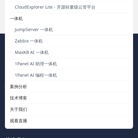
如何在测试左移和测试右边移实现突破？
CloudExplorer Lite - 开源轻量级云管平台
发布于 2020年11月05日
一体机
JumpServer 一体机
Zabbix 一体机
FIT2CLOUD 飞致云
MaxKB AI 一体机
1Panel AI 助理一体机
我们秉持“软件用起来才有价值，才有改进的机会”的核心价值观，向
中国数字化团队交付被广泛验证、可信赖的通用工具软件。
1Panel AI 编程一体机
快速浏览
联系我们
案例分析
技术博客
关于我们
support@fit2cloud.com
关于我们
开源社区
400-052-0755
观看直播
如何购买