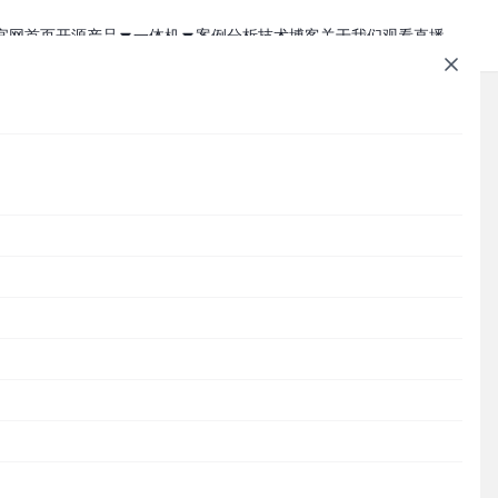
官网首页
开源产品
一体机
案例分析
技术博客
关于我们
观看直播
1Panel - 现代化、开源的 Linux 面板
JumpServer 一体机
JumpServer - 广受欢迎的开源堡垒机
Zabbix 一体机
MaxKB - 强大易用的企业级智能体平台
MaxKB AI 一体机
Cordys CRM - 新一代的开源 AI CRM 系统
1Panel AI 助理一体机
文章速查
DataEase - 人人可用的开源 BI 工具
1Panel AI 编程一体机
SQLBot - 基于大模型智能问数系统
Cordys
1Panel
JumpServer
MaxKB
DataEase
SQLBot
MeterSphere
CloudExplorer
安全通知
MeterSphere - 开源持续测试平台
Halo - 强大易用的开源建站工具
分类目录
CloudExplorer Lite - 开源轻量级云管平台
Cordys
Zabbix