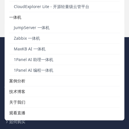
文末附JumpServer开源项目七周年直播获奖名单和社区答谢名
CloudExplorer Lite - 开源轻量级云管平台
单。
一体机
发布于 2021年07月01日
JumpServer 一体机
Zabbix 一体机
FIT2CLOUD 飞致云
MaxKB AI 一体机
1Panel AI 助理一体机
我们秉持“软件用起来才有价值，才有改进的机会”的核心价值观，向
1Panel AI 编程一体机
中国数字化团队交付被广泛验证、可信赖的通用工具软件。
案例分析
快速浏览
联系我们
技术博客
关于我们
support@fit2cloud.com
关于我们
开源社区
400-052-0755
观看直播
如何购买