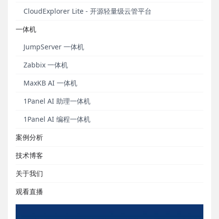
了升级。新版白皮书深度融合了JumpServer v4.10
CloudExplorer Lite - 开源轻量级云管平台
LTS版本的核心理念与技术实践，更新内容包括：
一体机
■
JumpServer最新产品架构；
JumpServer 一体机
■
JumpServer堡垒机功能详情列表；
Zabbix 一体机
■
JumpServer V4版本产品解析；
MaxKB AI 一体机
■
PAM（特权账号管理）与堡垒机的关系；
1Panel AI 助理一体机
■
JumpServer PAM核心功能详解，包括账号发现、
1Panel AI 编程一体机
账号推送、账号备份、账号改密、风险检测、应用集
案例分析
成等功能。
技术博客
关于我们
观看直播