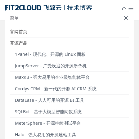
菜单
官网首页
2025版《新一代堡垒机建设指南》
开源产品
白皮书现已开放阅读！
1Panel - 现代化、开源的 Linux 面板
发布于 2025年10月09日
JumpServer - 广受欢迎的开源堡垒机
2025年，是JumpServer开源堡垒机发展的关键之
MaxKB - 强大易用的企业级智能体平台
年。2025年5月20日，JumpServer v4.10 LTS版本发
布，这是JumpServer产品演进历程中一个非常重要的
Cordys CRM - 新一代的开源 AI CRM 系统
版本。从这一版本起，JumpServer形成了堡垒机和
DataEase - 人人可用的开源 BI 工具
PAM（Privileged Account Management，即特权账
号管理）功能性演进的两翼，为企业的运维安全管理
SQLBot - 基于大模型智能问数系统
保驾护航。
MeterSphere - 开源持续测试平台
应广大社区用户的期待，JumpServer开源项目组于
Halo - 强大易用的开源建站工具
2025年9月对《新一代堡垒机建设指南》白皮书进行