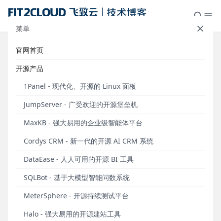
菜单
官网首页
飞致云开源社区月度动态报告
开源产品
（2025年1月）
1Panel - 现代化、开源的 Linux 面板
发布于 2025年01月27日
JumpServer - 广受欢迎的开源堡垒机
自2023年6月起，中国领先的开源软件公司飞致云以
MaxKB - 强大易用的企业级智能体平台
月度为单位发布《飞致云开源社区月度动态报告》，
旨在向广大社区用户同步飞致云旗下系列开源软件的
Cordys CRM - 新一代的开源 AI CRM 系统
发展情况，以及当月主要的产品新版本发布、社区运
DataEase - 人人可用的开源 BI 工具
营成果等相关信息。
SQLBot - 基于大模型智能问数系统
飞致云开源运营数据概览（2025年1月）
MeterSphere - 开源持续测试平台
2025年1月飞致云开源软件运营数据概览（统计时间为
2025.1.1～2025.1.26）
Halo - 强大易用的开源建站工具