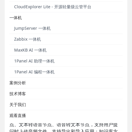
CloudExplorer Lite - 开源轻量级云管平台
一体机
JumpServer 一体机
Zabbix 一体机
MaxKB AI 一体机
1Panel AI 助理一体机
1Panel AI 编程一体机
2025年1月产品发布事件
案例分析
■
MaxKB开源知识库问答系统
技术博客
2025年1月3日，MaxKB开源知识库问答系统正式发布
关于我们
v1.9版本。
观看直播
在v1.9社区版中，应用方面，MaxKB新增图片生成节
点、文本转语音节点、语音转文本节点，支持用户提
问时上传音频文件，支持导出和导入应用；知识库方