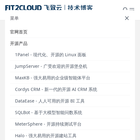
菜单
官网首页
飞致云开源社区月度动态报告
开源产品
（2024年7月）
1Panel - 现代化、开源的 Linux 面板
发布于 2024年07月31日
JumpServer - 广受欢迎的开源堡垒机
自2023年6月起，中国领先的开源软件公司
MaxKB - 强大易用的企业级智能体平台
FIT2CLOUD飞致云以月度为单位发布《飞致云开源社
区月度动态报告》，旨在向广大社区用户同步飞致云
Cordys CRM - 新一代的开源 AI CRM 系统
旗下系列开源软件的发展情况，以及当月主要的产品
DataEase - 人人可用的开源 BI 工具
新版本发布、社区运营成果等相关信息。
SQLBot - 基于大模型智能问数系统
飞致云开源大屏（2024年7月）
MeterSphere - 开源持续测试平台
Halo - 强大易用的开源建站工具