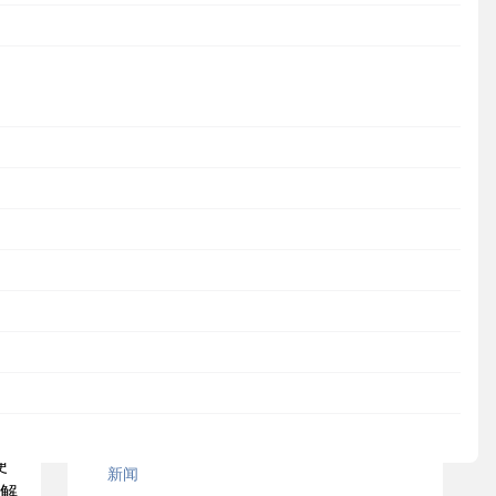
JumpServer
新闻
活动
观点
案例研究
操作教程
安全通知
MaxKB
DataEase
便
新闻
解