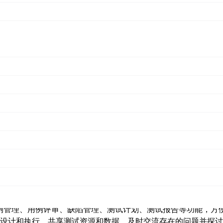
terSphere v3.0概览
涵盖了用例管理、用例评审、缺陷管理、测试计划、测试报告等功能，方
设计和执行、共享测试资源和数据、及时交流存在的问题并探讨