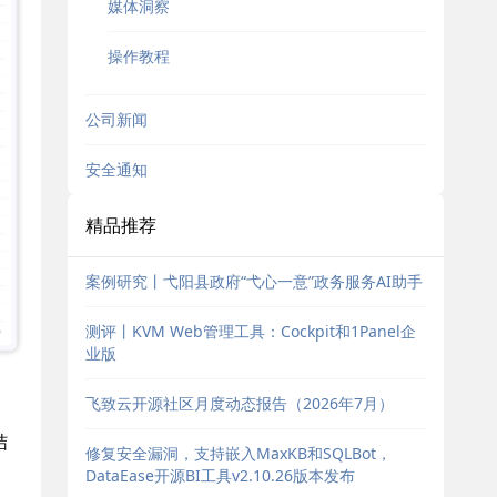
媒体洞察
操作教程
公司新闻
安全通知
精品推荐
案例研究丨弋阳县政府“弋心一意”政务服务AI助手
测评丨KVM Web管理工具：Cockpit和1Panel企
业版
飞致云开源社区月度动态报告（2026年7月）
、
结
修复安全漏洞，支持嵌入MaxKB和SQLBot，
DataEase开源BI工具v2.10.26版本发布