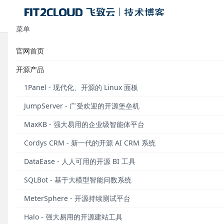
菜单
官网首页
MeterSphere v3.0全新启航
开源产品
发布于 2024年07月01日
1Panel - 现代化、开源的 Linux 面板
2024年7月1日，MeterSphere v3.0版本正式发布
JumpServer - 广受欢迎的开源堡垒机
软件测试工作更简单、更高效，不再成为持续交付的瓶
MaxKB - 强大易用的企业级智能体平台
在
团队协作
方面，针对目前企业软件测试团队所面临的
Cordys CRM - 新一代的开源 AI CRM 系统
MeterSphere v3.0在测试协同和测试执行方面进
种类别的插件，用户可以按需取用，快速实现MeterSp
DataEase - 人人可用的开源 BI 工具
SQLBot - 基于大模型智能问数系统
MeterSphere - 开源持续测试平台
Halo - 强大易用的开源建站工具