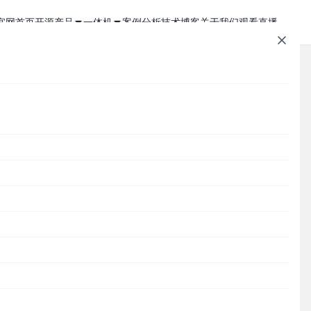
官网首页
开源产品
一体机
案例分析
技术博客
关于我们
观看直播
1Panel - 现代化、开源的 Linux 面板
JumpServer 一体机
JumpServer - 广受欢迎的开源堡垒机
Zabbix 一体机
MaxKB - 强大易用的企业级智能体平台
MaxKB AI 一体机
文章速查
Cordys CRM - 新一代的开源 AI CRM 系统
1Panel AI 助理一体机
让
Cordys
1Panel
JumpServer
MaxKB
DataEase
DataEase - 人人可用的开源 BI 工具
1Panel AI 编程一体机
SQLBot
MeterSphere
CloudExplorer
安全通知
SQLBot - 基于大模型智能问数系统
，
分类目录
供多
MeterSphere - 开源持续测试平台
Cordys
Halo - 强大易用的开源建站工具
CloudExplorer Lite - 开源轻量级云管平台
Zabbix
1Panel