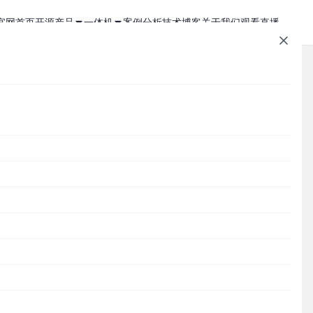
官网首页
开源产品
一体机
案例分析
技术博客
关于我们
观看直播
1Panel - 现代化、开源的 Linux 面板
JumpServer 一体机
JumpServer - 广受欢迎的开源堡垒机
Zabbix 一体机
MaxKB - 强大易用的企业级智能体平台
MaxKB AI 一体机
文章速查
Cordys CRM - 新一代的开源 AI CRM 系统
1Panel AI 助理一体机
Cordys
1Panel
JumpServer
MaxKB
DataEase
在
DataEase - 人人可用的开源 BI 工具
1Panel AI 编程一体机
SQLBot
MeterSphere
CloudExplorer
安全通知
板
SQLBot - 基于大模型智能问数系统
分类目录
MeterSphere - 开源持续测试平台
Cordys
Halo - 强大易用的开源建站工具
CloudExplorer Lite - 开源轻量级云管平台
主
Zabbix
1Panel