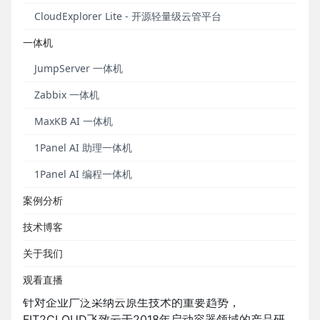
CloudExplorer Lite - 开源轻量级云管平台
一体机
JumpServer 一体机
长期投入，拥抱云原生浪潮
Zabbix 一体机
CNCF基金会成立于2015年12月，隶属于全球知名非
MaxKB AI 一体机
营利性组织Linux基金会。CNCF致力于培育和维护一
个厂商中立的开源生态系统，以促进云原生技术的采
1Panel AI 助理一体机
纳。CNCF为开发者、用户和IT技术与服务提供商提供
1Panel AI 编程一体机
开源项目的协作平台，基金会成员已经超过500家。
案例分析
在云计算的深度应用阶段，越来越多的企业开始采纳
云原生应用。在云原生领域，以Kubernetes为代表的
技术博客
容器技术正在为企业用户构建新一代的基础设施，并
关于我们
且推动企业IT架构从多云共存走向多云融合，IT即服务
的演进步伐持续加快，服务种类不断丰富。
观看直播
针对企业广泛采纳云原生技术的重要趋势，
FIT2CLOUD飞致云于2018年启动容器领域的产品研