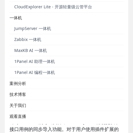
评审列表新增视图与高级搜索功能，“测试计划”模块支
CloudExplorer Lite - 开源轻量级云管平台
持一键提交缺陷并自动生成缺陷详情，测试计划报告
支持导出为PDF格式文件。
一体机
目前，MeterSphere v3.3版本已经上架至1Panel应用
JumpServer 一体机
商店“DevOps”类目，社区用户可以通过1Panel应用商
Zabbix 一体机
店快速安装并使用MeterSphere开源持续测试工具。
MaxKB AI 一体机
新增功能
1Panel AI 助理一体机
1Panel AI 编程一体机
■ 接口导入支持Postman、JMX、HAR和
案例分析
MeterSphere格式文件
技术博客
在MeterSphere v3.3版本中，接口导入功能新增支持
导入Postman、JMX和HAR格式的文件，同时提供“覆
关于我们
盖导入”和“不覆盖导入”两种导入模式供用户选择。
观看直播
针对Postman的导出文件，MeterSphere特别提供了
接口用例的同步导入功能。对于用户使用插件扩展的