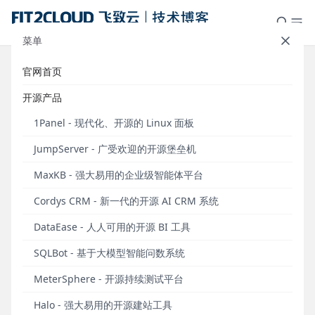
菜单
官网首页
测试管理新增视图与高级搜索功
开源产品
能，测试计划支持一键生成缺陷详
1Panel - 现代化、开源的 Linux 面板
情，MeterSphere开源持续测试工
JumpServer - 广受欢迎的开源堡垒机
具v3.3版本发布
MaxKB - 强大易用的企业级智能体平台
发布于 2024年09月29日
Cordys CRM - 新一代的开源 AI CRM 系统
2024年9月29日，MeterSphere开源持续测试工具正
式发布v3.3版本。
DataEase - 人人可用的开源 BI 工具
在这一版本中，
SQLBot - 基于大模型智能问数系统
接口测试
方面，接口导入功能支持导
入Postman、JMX、HAR和MeterSphere格式的文
MeterSphere - 开源持续测试平台
件，接口场景的自定义请求步骤支持cURL快捷导入；
测试管理
方面，接口定义列表、测试用例列表和用例
Halo - 强大易用的开源建站工具