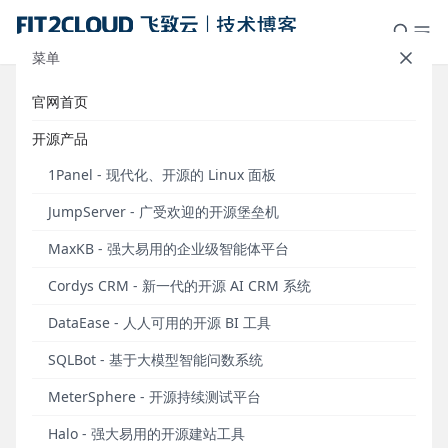
菜单
官网首页
演示视频：Jumpserver 堡垒机
开源产品
V1.5.0 在多云环境中的使用
1Panel - 现代化、开源的 Linux 面板
发布于 2019年07月18日
JumpServer - 广受欢迎的开源堡垒机
2019年5月31日，Jumpserver堡垒机正式发布V1.5.0
MaxKB - 强大易用的企业级智能体平台
版本。在这一重要版本中，Jumpserver堡垒机针对多
云环境的支持更趋完善，新增Windows资产纳管和批
Cordys CRM - 新一代的开源 AI CRM 系统
量改密等功能。Jumpserver项目在开源社区持续成
DataEase - 人人可用的开源 BI 工具
长，截止2019年7月18日，Jumpserver项目在软件托
管平台Github上已经拥有9,570个Star，累计安装部署
SQLBot - 基于大模型智能问数系统
超过30,000次。
MeterSphere - 开源持续测试平台
Halo - 强大易用的开源建站工具